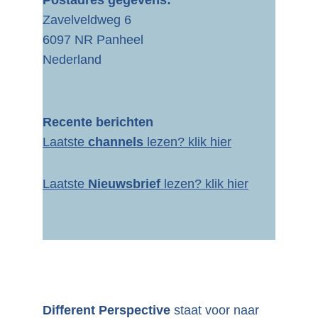
Postadres gegevens:
Zavelveldweg 6
6097 NR Panheel
Nederland
Recente berichten
Laatste 
channels 
lezen? 
klik hier
Laatste 
Nieuwsbrief
 lezen? klik hier
Different Perspective 
staat voor naar 