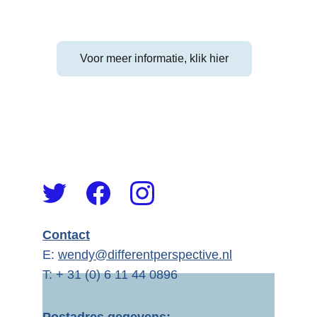
Voor meer informatie, klik hier
Contact
E: 
wendy@differentperspective.nl
T: + 31 (0) 6 11 44 0896